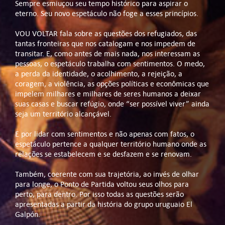
Sempre esmiuçou seu tempo histórico para aspirar o
eterno. Seu novo espetáculo não foge a esses princípios.
VOU VOLTAR fala sobre as questões dos refugiados, das
tantas fronteiras que nos catalogam e nos impedem de
transitar. E, como antes de mais nada, nos interessam as
pessoas, o espetáculo trabalha com sentimentos. O medo,
a perda da identidade, o acolhimento, a rejeição, a
coragem, a violência, as opções políticas e econômicas que
impelem milhares e milhares de seres humanos a deixar
suas casas e buscar refúgio, onde “ser possível viver” ainda
seja um território alcançável.
E por lidar com sentimentos e não apenas com fatos, o
espetáculo pertence a qualquer território humano onde as
relações se estabelecem e se desfazem e se renovam.
Também, coerente com sua trajetória, ao invés de olhar
para longe, o Ponto de Partida voltou seus olhos para
perto, para dentro. Por isso todas as questões serão
apresentadas a partir da história do grupo uruguaio El
Galpón.