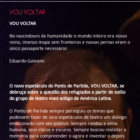
VOU VOLTAR
VOU VOLTAR
No nascedouro da humanidade o mundo inteiro era nosso
reino, imenso mapa sem fronteiras e nossas pernas eram o
único passaporte necessário.
Eduardo Galeano
O novo espetáculo do Ponto de Partida, VOU VOLTAR, se
debruça sobre a questão dos refugiados a partir de exílio
do grupo de teatro mais antigo da América Latina.
O Ponto de Partida sempre perseguiu os temas que
pudessem fazer de seus espetáculos de teatro um diálogo
emocionado com seu público. Sempre rondou a alma
humana, seus claros e escuros. Sempre buscou revisitar a
memória para compreender o agora e inventar o depois.