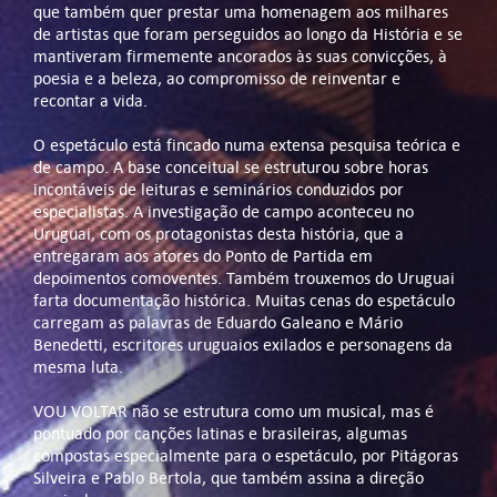
que também quer prestar uma homenagem aos milhares
de artistas que foram perseguidos ao longo da História e se
mantiveram firmemente ancorados às suas convicções, à
poesia e a beleza, ao compromisso de reinventar e
recontar a vida.
O espetáculo está fincado numa extensa pesquisa teórica e
de campo. A base conceitual se estruturou sobre horas
incontáveis de leituras e seminários conduzidos por
especialistas. A investigação de campo aconteceu no
Uruguai, com os protagonistas desta história, que a
entregaram aos atores do Ponto de Partida em
depoimentos comoventes. Também trouxemos do Uruguai
farta documentação histórica. Muitas cenas do espetáculo
carregam as palavras de Eduardo Galeano e Mário
Benedetti, escritores uruguaios exilados e personagens da
mesma luta.
VOU VOLTAR não se estrutura como um musical, mas é
pontuado por canções latinas e brasileiras, algumas
compostas especialmente para o espetáculo, por Pitágoras
Silveira e Pablo Bertola, que também assina a direção