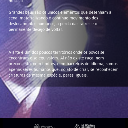
musical.
Grandes baús são os únicos elementos que desenham a
cena, materializando o contínuo movimento dos
deslocamentos humanos, a perda das raízes e o
permanente desejo de voltar.
A arte é um dos poucos territórios onde os povos se
encontram e se equivalem. Aí não existe raça, nem
preconceito, nem limites, nem barreiras de idioma, somos
apenas seres humanos que, no ato de criar, se reconhecem
criaturas da mesma espécie, pares, iguais.